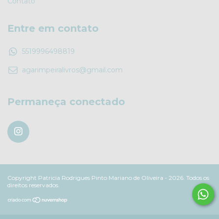
Contato
Entre em contato
5519996498819
agarimpeiralivros@gmail.com
Permaneça conectado
Copyright Patricia Rodrigues Pinto Mariano de Oliveira - 2026. Todos os
direitos reservados.