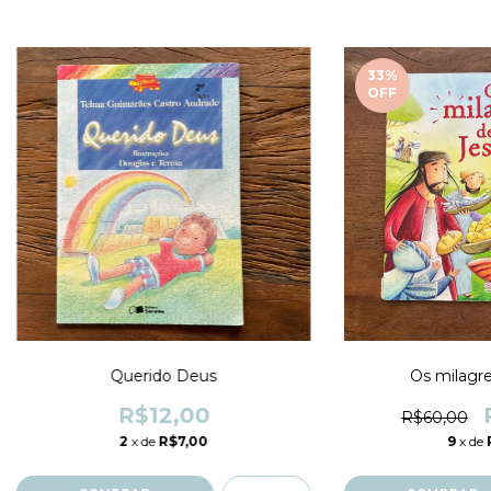
33
%
OFF
Querido Deus
Os milagre
R$12,00
R$60,00
2
x de
R$7,00
9
x de