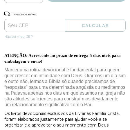
ALTERAR CEP
Entregas para o CEP:
Meios de envio
CALCULAR
Não sei meu CEP
ATENÇÃO: Acrescente ao prazo de entrega 5 dias úteis para
embalagem e envio!
Manter uma rotina devocional é fundamental para quem
quer crescer em intimidade com Deus. Orarmos um dia sim
e outro não, lermos a Bíblia só quando precisamos de
“respostas” para uma determinada angústia ou meditarmos
na Palavra apenas nos dias em que estamos na igreja não
são atitudes suficientes para construirmos devidamente
um relacionamento significativo com o Pai.
Os livros devocionais exclusivos da Livrarias Família Cristã,
foram elaborados justamente para ajudar você a se
organizar e a aproveitar o seu momento com Deus.