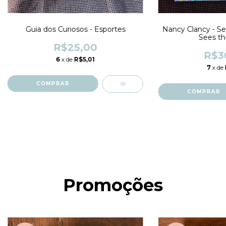
Guia dos Curiosos - Esportes
Nancy Clancy - Sec
Sees th
R$25,00
R$3
6
x de
R$5,01
7
x de
Promoções