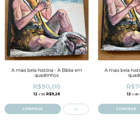
A mais bela história - A Bíblia em
A mais bela histó
quadrinhos
quadr
R$90,00
R$7
12
x de
R$9,26
12
x de