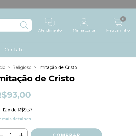
0
Atendimento
Minha conta
Meu carrinho
Contato
cio
>
Religioso
>
Imitação de Cristo
mitação de Cristo
R$93,00
12
x de
R$9,57
r mais detalhes