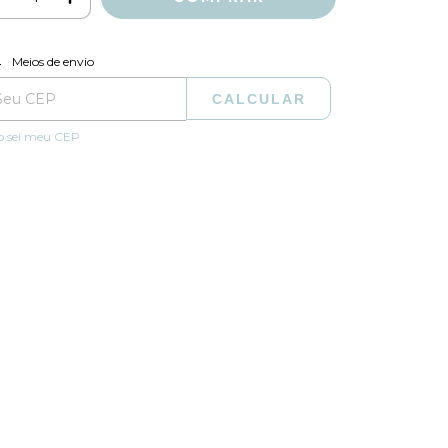
ALTERAR CEP
regas para o CEP:
Meios de envio
CALCULAR
o sei meu CEP