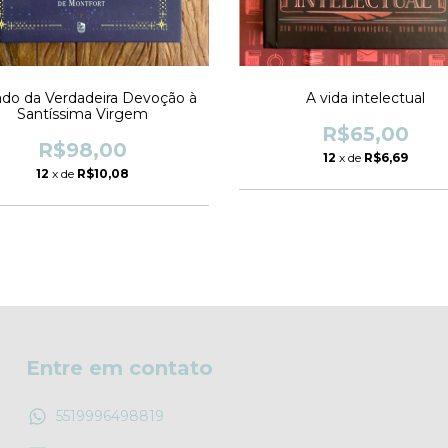
ado da Verdadeira Devoção à
A vida intelectual
Santíssima Virgem
R$65,00
R$98,00
12
x de
R$6,69
12
x de
R$10,08
Entre em contato
5519996498819