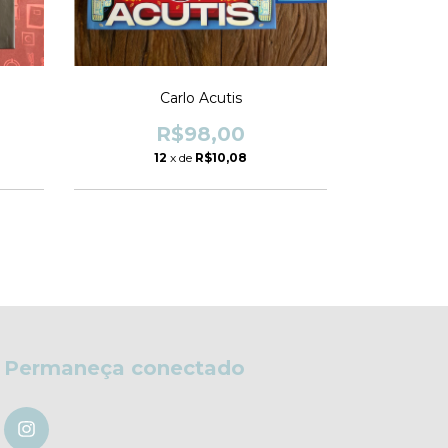
Carlo Acutis
R$98,00
12
x de
R$10,08
1
Permaneça conectado