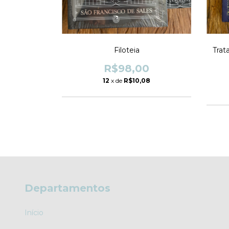
phius
Filoteia
Trat
0
R$98,00
9
12
x de
R$10,08
Departamentos
Início