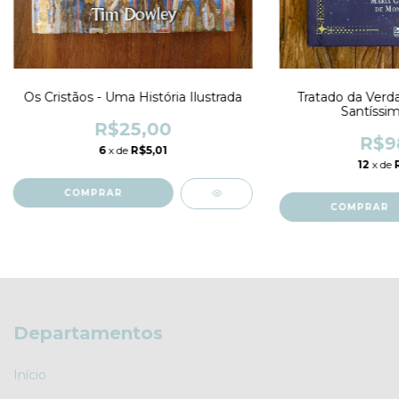
Os Cristãos - Uma História Ilustrada
Tratado da Verdad
Santíssi
R$25,00
R$9
6
x de
R$5,01
12
x de
Departamentos
Início