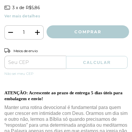
3
x de
R$5,86
Ver mais detalhes
ALTERAR CEP
Entregas para o CEP:
Meios de envio
CALCULAR
Não sei meu CEP
ATENÇÃO: Acrescente ao prazo de entrega 5 dias úteis para
embalagem e envio!
Manter uma rotina devocional é fundamental para quem
quer crescer em intimidade com Deus. Orarmos um dia sim
e outro não, lermos a Bíblia só quando precisamos de
“respostas” para uma determinada angústia ou meditarmos
na Palavra apenas nos dias em que estamos na igreja não