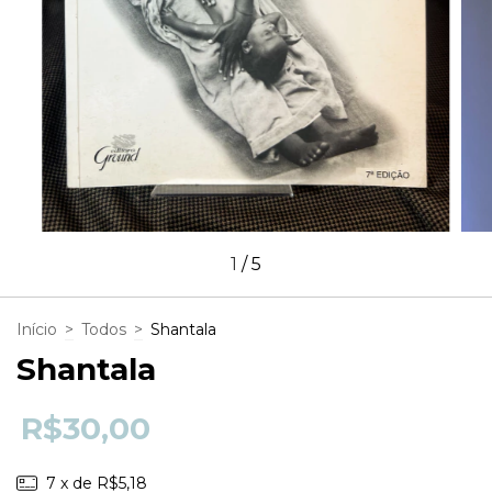
1
/
5
Início
>
Todos
>
Shantala
Shantala
R$30,00
7
x de
R$5,18