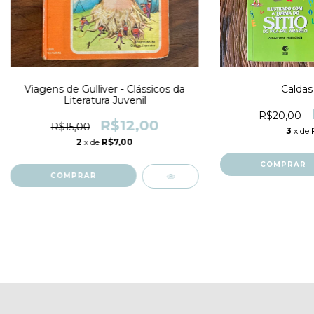
Viagens de Gulliver - Clássicos da
Caldas
Literatura Juvenil
R$20,00
R$12,00
R$15,00
3
x de
2
x de
R$7,00