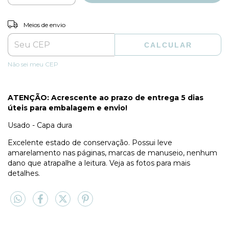
ALTERAR CEP
Entregas para o CEP:
Meios de envio
CALCULAR
Não sei meu CEP
ATENÇÃO: Acrescente ao prazo de entrega 5 dias
úteis para embalagem e envio!
Usado - Capa dura
Excelente estado de conservação. Possui leve
amarelamento nas páginas, marcas de manuseio, nenhum
dano que atrapalhe a leitura. Veja as fotos para mais
detalhes.