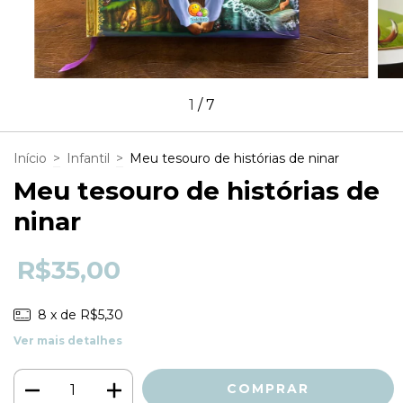
1
/
7
Início
>
Infantil
>
Meu tesouro de histórias de ninar
Meu tesouro de histórias de
ninar
R$35,00
8
x de
R$5,30
Ver mais detalhes