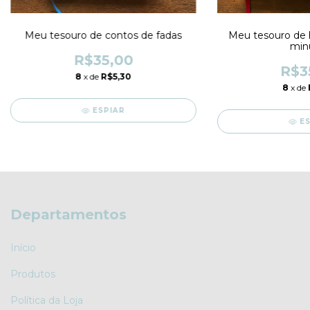
Meu tesouro de contos de fadas
Meu tesouro de h
min
R$35,00
R$3
8
x de
R$5,30
8
x de
ESPIAR
E
Departamentos
Início
Produtos
Política da Loja